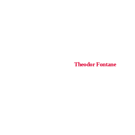
Software + Devices
Am Mute hängt der Erfolg. –
Theodor Fontane