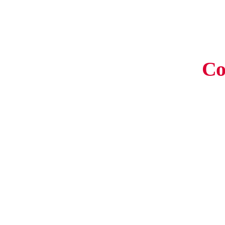
the IT Company GmbH
Co
Ihr Partner für Analytics, Infrastructure & Learning 
Analytics