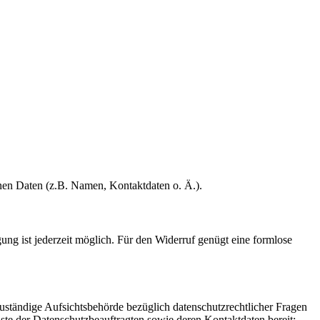
enen Daten (z.B. Namen, Kontaktdaten o. Ä.).
gung ist jederzeit möglich. Für den Widerruf genügt eine formlose
Zuständige Aufsichtsbehörde bezüglich datenschutzrechtlicher Fragen
iste der Datenschutzbeauftragten sowie deren Kontaktdaten bereit: