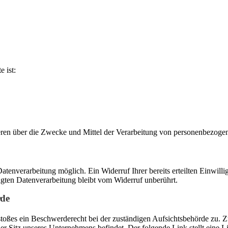
e ist:
nderen über die Zwecke und Mittel der Verarbeitung von personenbezog
tenverarbeitung möglich. Ein Widerruf Ihrer bereits erteilten Einwilli
lgten Datenverarbeitung bleibt vom Widerruf unberührt.
rde
rstoßes ein Beschwerderecht bei der zuständigen Aufsichtsbehörde zu. 
er Sitz unseres Unternehmens befindet. Der folgende Link stellt eine L