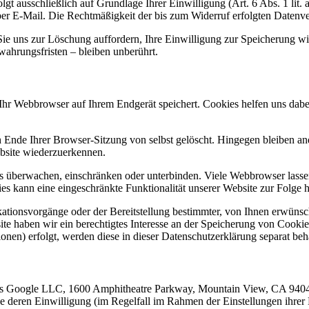
t ausschließlich auf Grundlage Ihrer Einwilligung (Art. 6 Abs. 1 lit. 
 per E-Mail. Die Rechtmäßigkeit der bis zum Widerruf erfolgten Datenv
 Sie uns zur Löschung auffordern, Ihre Einwilligung zur Speicherung 
ahrungsfristen – bleiben unberührt.
hr Webbrowser auf Ihrem Endgerät speichert. Cookies helfen uns dabei,
nde Ihrer Browser-Sitzung von selbst gelöscht. Hingegen bleiben ande
ebsite wiederzuerkennen.
berwachen, einschränken oder unterbinden. Viele Webbrowser lassen 
s kann eine eingeschränkte Funktionalität unserer Website zur Folge 
ionsvorgänge oder der Bereitstellung bestimmter, von Ihnen erwünsch
te haben wir ein berechtigtes Interesse an der Speicherung von Cookies
onen) erfolgt, werden diese in dieser Datenschutzerklärung separat beh
rs Google LLC, 1600 Amphitheatre Parkway, Mountain View, CA 94043
ne deren Einwilligung (im Regelfall im Rahmen der Einstellungen ihre