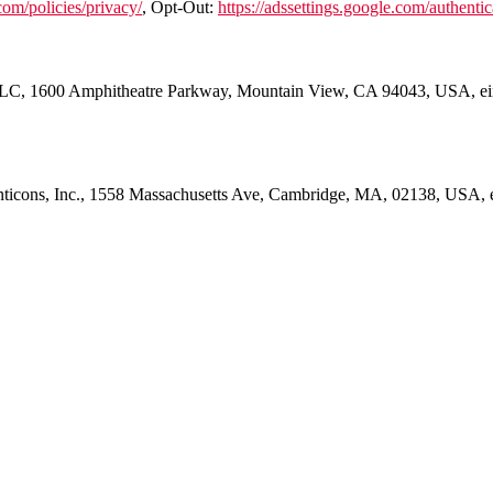
om/policies/privacy/
, Opt-Out:
https://adssettings.google.com/authentic
e LLC, 1600 Amphitheatre Parkway, Mountain View, CA 94043, USA, ei
onticons, Inc., 1558 Massachusetts Ave, Cambridge, MA, 02138, USA, 